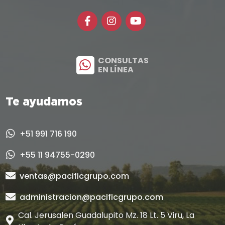
CONSULTAS
EN LÍNEA
Te ayudamos
+51 991 716 190
+55 11 94755-0290
ventas@pacificgrupo.com
administracion@pacificgrupo.com
Cal. Jerusalen Guadalupito Mz. 18 Lt. 5 Viru, La