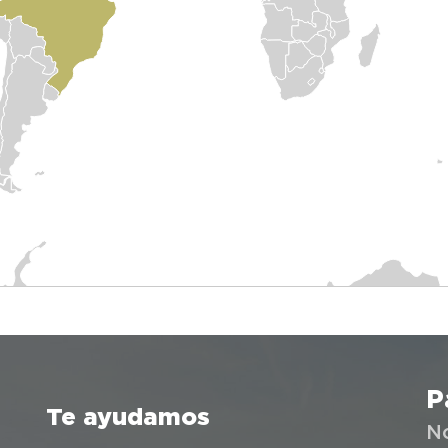
P
Te ayudamos
N