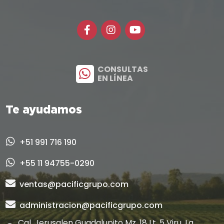
CONSULTAS
EN LÍNEA
Te ayudamos
+51 991 716 190
+55 11 94755-0290
ventas@pacificgrupo.com
administracion@pacificgrupo.com
Cal. Jerusalen Guadalupito Mz. 18 Lt. 5 Viru, La