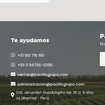
P
Te ayudamos
N
+51 991 716 190
+55 11 94755-0290
ventas@pacificgrupo.com
administracion@pacificgrupo.com
Cal. Jerusalen Guadalupito Mz. 18 Lt. 5 Viru,
La Libertad - Perú